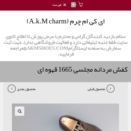
0
فهرست
ای کی ام چرم (A.k.M charm)
سلام بازدید کنندگان گرامی و محترم با عرض پوزش تا اطلاع ثانوی
سایت فقط جنبه تبلیغاتی دارد و فعالیت فروشگاهی ندارد.جهت ثبت
سفارش به صفحه ایستاگرامAKMSHOES.COM@مراجعه
فرمایید.
کفش مردانه مجلسی 1665 قهوه ای
محصول قبلی
محصول بعدی