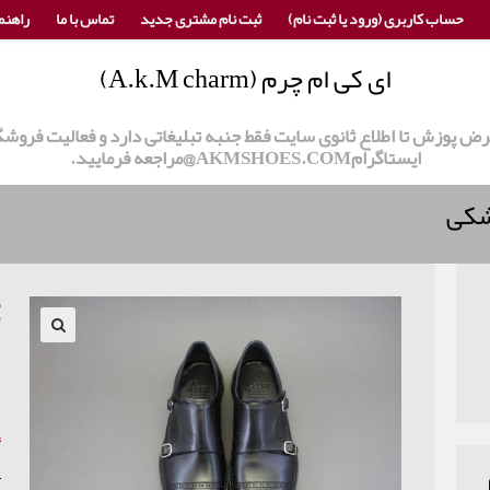
حساب کاربری (ورود یا ثبت نام)
ثبت نام مشتری جدید
تماس با ما
راهنم
ای کی ام چرم (A.k.M charm)
 عرض پوزش تا اطلاع ثانوی سایت فقط جنبه تبلیغاتی دارد و فعالیت ف
ایستاگرامAKMSHOES.COM@مراجعه فرمایید.
ک
5
ت