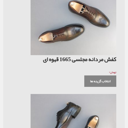
سی 1665 قهوه ای
 ها