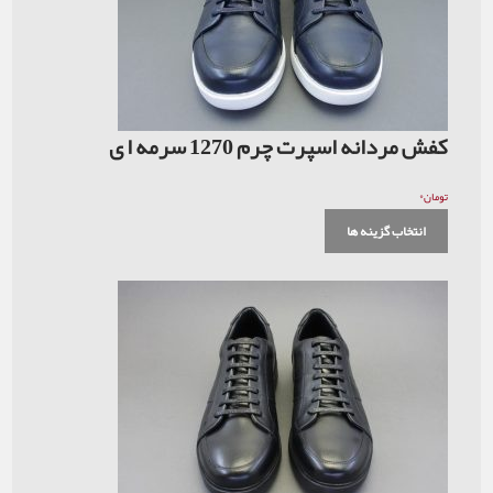
رت چرم 1270 سرمه ا ی
 ها