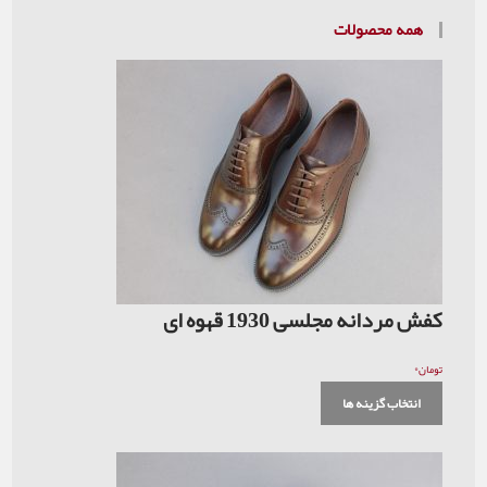
لات
سی 1930 قهوه ای
 ها