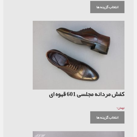
 ها
سی 601 قهوه ای
 ها