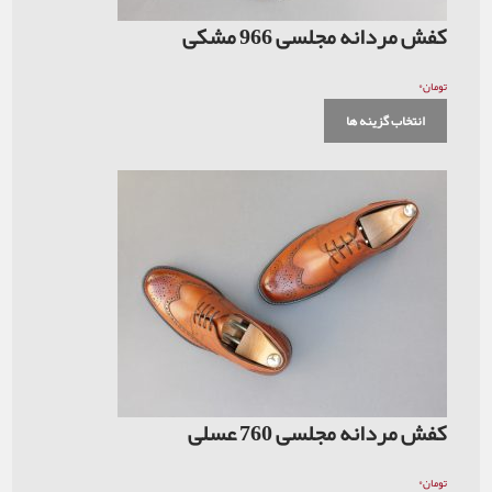
جلسی 966 مشکی
 ها
جلسی 760 عسلی