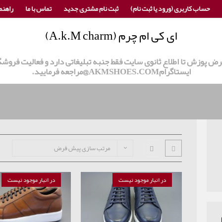
حساب کاربری (ورود یا ثبت نام)
ثبت نام مشتری جدید
تماس با ما
راهنم
ای کی ام چرم (A.k.M charm)
 عرض پوزش تا اطلاع ثانوی سایت فقط جنبه تبلیغاتی دارد و فعالیت ف
ایستاگرامAKMSHOES.COM@مراجعه فرمایید.
مرتب سازی پیش فرض
در انبار موجود نیست
در انبار موجود نیست