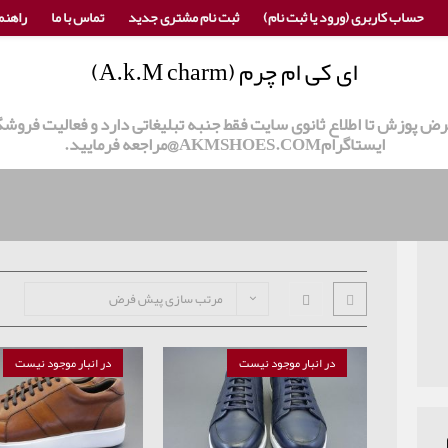
حساب کاربری (ورود یا ثبت نام)
ثبت نام مشتری جدید
تماس با ما
راهنم
ای کی ام چرم (A.k.M charm)
 عرض پوزش تا اطلاع ثانوی سایت فقط جنبه تبلیغاتی دارد و فعالیت ف
ایستاگرامAKMSHOES.COM@مراجعه فرمایید.
مرتب سازی پیش فرض
در انبار موجود نیست
در انبار موجود نیست