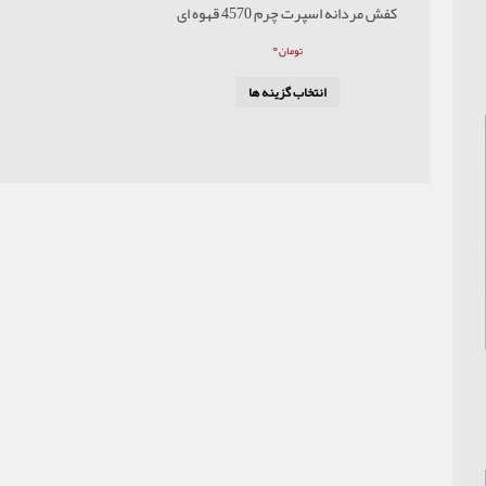
کفش مردانه اسپرت چرم 4570 قهوه ای
۰
تومان
انتخاب گزینه ها