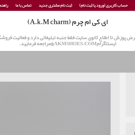
حساب کاربری (ورود یا ثبت نام)
ثبت نام مشتری جدید
تماس با ما
راهنم
ای کی ام چرم (A.k.M charm)
 عرض پوزش تا اطلاع ثانوی سایت فقط جنبه تبلیغاتی دارد و فعالیت ف
ایستاگرامAKMSHOES.COM@مراجعه فرمایید.