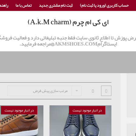
حساب کاربری (ورود یا ثبت نام)
ثبت نام مشتری جدید
تماس با ما
راهنم
ای کی ام چرم (A.k.M charm)
 عرض پوزش تا اطلاع ثانوی سایت فقط جنبه تبلیغاتی دارد و فعالیت ف
ایستاگرامAKMSHOES.COM@مراجعه فرمایید.
مرتب سازی پیش فرض
در انبار موجود نیست
در انبار موجود نیست