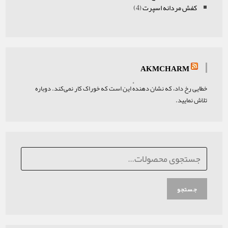
o
d
کفش مردانه اسپرت
p
4
4
r
r
o
o
p
r
u
d
d
d
r
o
c
u
u
u
o
d
t
c
c
c
d
u
s
t
AKMCHARM
t
t
u
c
s
s
s
c
t
خطایی رخ داد، که نشان دهندهٔ این است که خوراک کار نمی‌کند. دوباره
t
تلاش نمایید.
s
جستجو