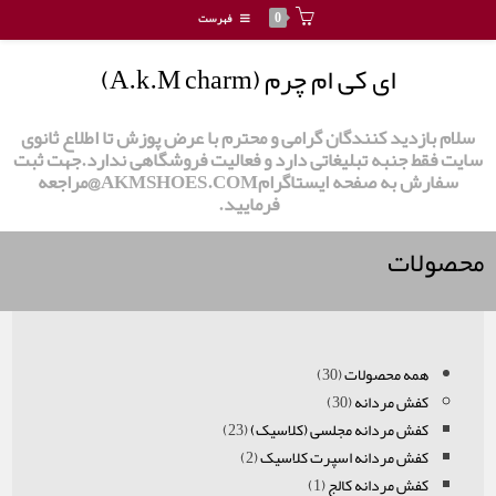
0
فهرست
ای کی ام چرم (A.k.M charm)
سلام بازدید کنندگان گرامی و محترم با عرض پوزش تا اطلاع ثانوی
سایت فقط جنبه تبلیغاتی دارد و فعالیت فروشگاهی ندارد.جهت ثبت
سفارش به صفحه ایستاگرامAKMSHOES.COM@مراجعه
فرمایید.
محصولات
همه محصولات
30
3
کفش مردانه
30
3
0
0
p
کفش مردانه مجلسی (کلاسیک)
23
2
p
r
کفش مردانه اسپرت کلاسیک
2
2
3
r
کفش مردانه کالج
o
1
1
p
p