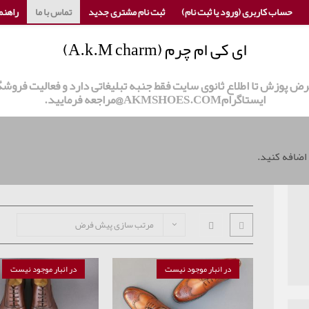
حساب کاربری (ورود یا ثبت نام)
ثبت نام مشتری جدید
تماس با ما
راهنم
ای کی ام چرم (A.k.M charm)
 عرض پوزش تا اطلاع ثانوی سایت فقط جنبه تبلیغاتی دارد و فعالیت ف
ایستاگرامAKMSHOES.COM@مراجعه فرمایید.
 اضافه کنید.
مرتب سازی پیش فرض
در انبار موجود نیست
در انبار موجود نیست